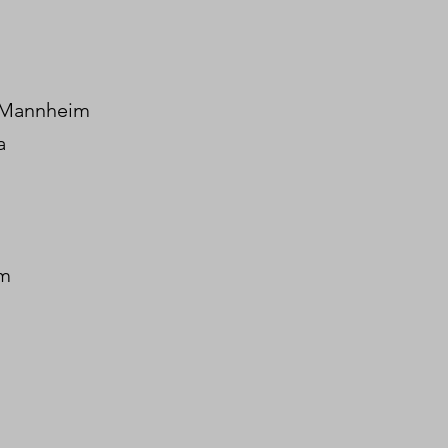
t Mannheim
a
om