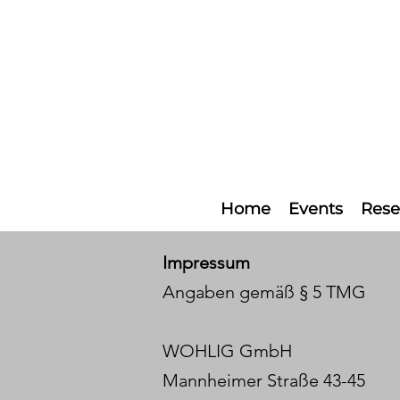
Home
Events
Rese
Impressum
Angaben gemäß § 5 TMG
WOHLIG GmbH
Mannheimer Straße 43-45